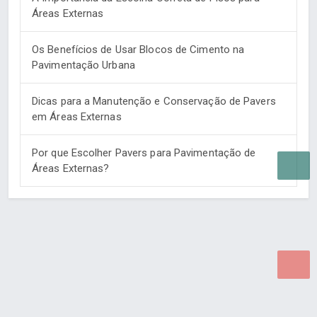
Áreas Externas
Os Benefícios de Usar Blocos de Cimento na
Pavimentação Urbana
Dicas para a Manutenção e Conservação de Pavers
em Áreas Externas
Por que Escolher Pavers para Pavimentação de
Áreas Externas?
Desenvolvido por Poly Design
Cubo Guia -
www.cuboguia.com.br - Desenvolvimento de Sites e
Sistemas para WEB.
© 2026 ®
Política de Cookies